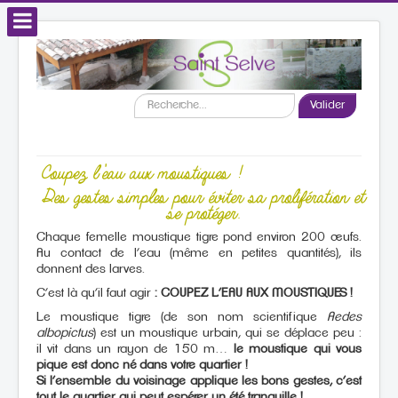
Recherche
Valider
VOTRE MAIRIE
SAINT SELVE &
ACCUEIL
Coupez l’eau aux moustiques !
VOUS
CADRE DE VIE
COMMERCES / EMPLOI
Des gestes simples pour éviter sa prolifération et
CULTURE & SPORT
SOLIDARITE & SANTE
AGENDA21
se protéger.
Chaque femelle moustique tigre pond environ 200 œufs.
Au contact de l’eau (même en petites quantités), ils
donnent des larves.
C’est là qu’il faut agir
: COUPEZ L’EAU AUX MOUSTIQUES !
Le moustique tigre (de son nom scientifique
Aedes
albopictus
) est un moustique urbain, qui se déplace peu :
il vit dans un rayon de 150 m…
le moustique qui vous
pique est donc né dans votre quartier !
Si l’ensemble du voisinage applique les bons gestes, c’est
tout le quartier qui peut espérer un été tranquille !